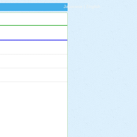
Japanese
|
English